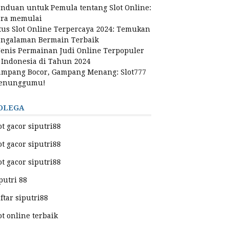
nduan untuk Pemula tentang Slot Online:
ara memulai
tus Slot Online Terpercaya 2024: Temukan
engalaman Bermain Terbaik
Jenis Permainan Judi Online Terpopuler
 Indonesia di Tahun 2024
mpang Bocor, Gampang Menang: Slot777
enunggumu!
OLEGA
ot gacor siputri88
ot gacor siputri88
ot gacor siputri88
putri 88
ftar siputri88
ot online terbaik