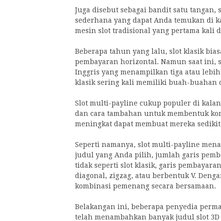
Juga disebut sebagai bandit satu tangan, s
sederhana yang dapat Anda temukan di ka
mesin slot tradisional yang pertama kali
Beberapa tahun yang lalu, slot klasik bia
pembayaran horizontal. Namun saat ini,
Inggris yang menampilkan tiga atau lebih
klasik sering kali memiliki buah-buahan 
Slot multi-payline cukup populer di kala
dan cara tambahan untuk membentuk ko
meningkat dapat membuat mereka sedikit 
Seperti namanya, slot multi-payline mena
judul yang Anda pilih, jumlah garis pemba
tidak seperti slot klasik, garis pembayar
diagonal, zigzag, atau berbentuk V. Deng
kombinasi pemenang secara bersamaan.
Belakangan ini, beberapa penyedia perma
telah menambahkan banyak judul slot 3D 