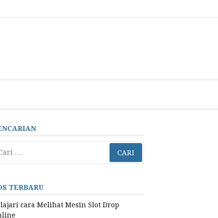
ENCARIAN
ri
tuk:
OS TERBARU
lajari cara Melihat Mesin Slot Drop
line