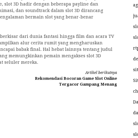
e, slot 3D hadir dengan beberapa payline dan
ag
imasi, dan soundtrack dalam slot 3D dirancang
ju
engalaman bermain slot yang benar-benar
sl
berkisar dari dunia fantasi hingga film dan acara TV
sl
nampilkan alur cerita rumit yang mengharuskan
rt
capai babak final. Hal hebat lainnya tentang judul
a, yang memungkinkan pemain mengakses slot 3D
de
t seluler mereka.
si
Artikel berikutnya
Rekomendasi Bocoran Game Slot Online
Si
Tergacor Gampang Menang
ch
Da
da
sl
sl