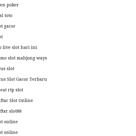
en poker
al toto
ot gacor
ot
p live slot hari ini
mo slot mahjong ways
tus slot
tus Slot Gacor Terbaru
eat rtp slot
ftar Slot Online
ftar slot88
ot online
ot online