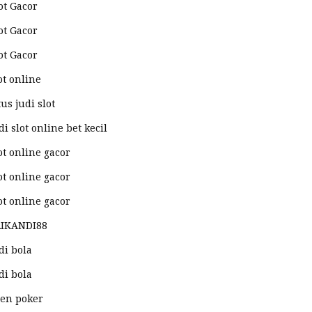
ot Gacor
ot Gacor
ot Gacor
ot online
tus judi slot
di slot online bet kecil
ot online gacor
ot online gacor
ot online gacor
RIKANDI88
di bola
di bola
en poker